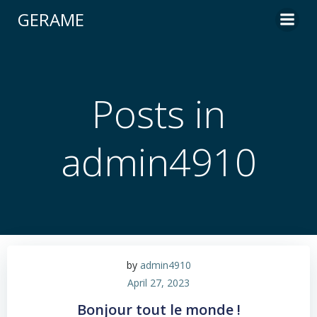
Skip
GERAME
to
content
Posts in
admin4910
by
admin4910
April 27, 2023
Bonjour tout le monde !