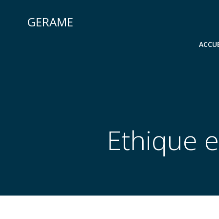
Skip
to
GERAME
content
ACCUE
Ethique e